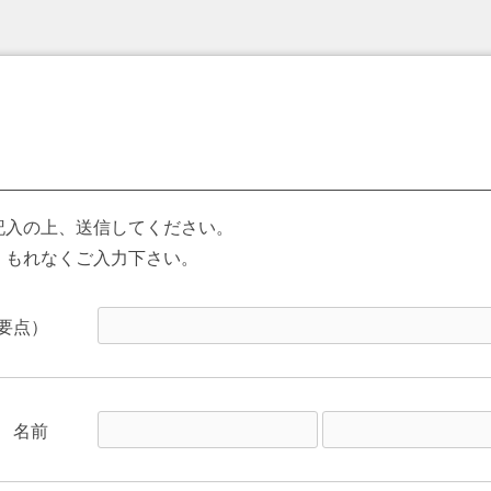
7
記入の上、送信してください。
。もれなくご入力下さい。
要点）
名前