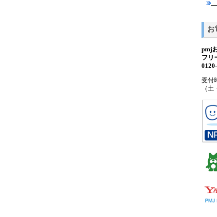
お
pm
フリ
012
受付時
（土