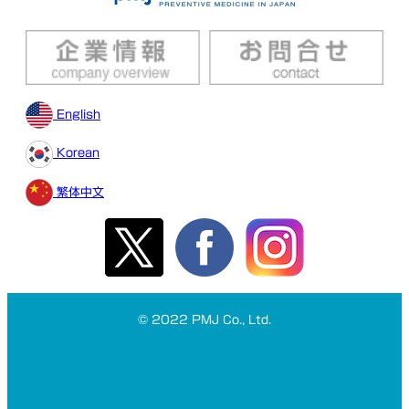
English
Korean
繁体中文
© 2022 PMJ Co., Ltd.