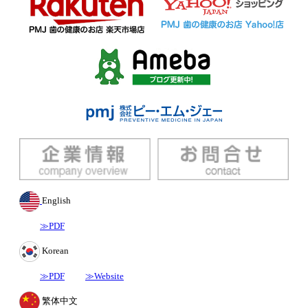
English
≫PDF
Korean
≫PDF
≫Website
繁体中文